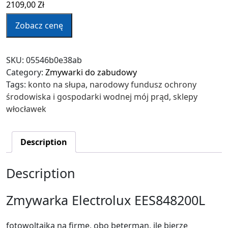
2109,00
Zł
Zobacz cenę
SKU:
05546b0e38ab
Category:
Zmywarki do zabudowy
Tags:
konto na słupa
,
narodowy fundusz ochrony
środowiska i gospodarki wodnej mój prąd
,
sklepy
włocławek
Description
Description
Zmywarka Electrolux EES848200L
fotowoltaika na firmę, obo beterman, ile bierze