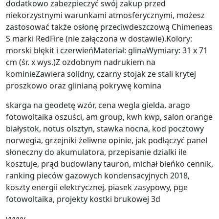
dodatkowo zabezpieczyć swój zakup przed
niekorzystnymi warunkami atmosferycznymi, możesz
zastosować także osłonę przeciwdeszczową Chimeneas
S marki RedFire (nie załączona w dostawie).Kolory:
morski błękit i czerwieńMateriał: glinaWymiary: 31 x 71
cm (śr. x wys.)Z ozdobnym nadrukiem na
kominieZawiera solidny, czarny stojak ze stali krytej
proszkowo oraz glinianą pokrywę komina
skarga na geodetę wzór, cena wegla gielda, arago
fotowoltaika oszuści, am group, kwh kwp, salon orange
białystok, notus olsztyn, stawka nocna, kod pocztowy
norwegia, grzejniki żeliwne opinie, jak podłączyć panel
słoneczny do akumulatora, przepisanie dzialki ile
kosztuje, prąd budowlany tauron, michał bieńko cennik,
ranking pieców gazowych kondensacyjnych 2018,
koszty energii elektrycznej, piasek zasypowy, pge
fotowoltaika, projekty kostki brukowej 3d
yyyyy