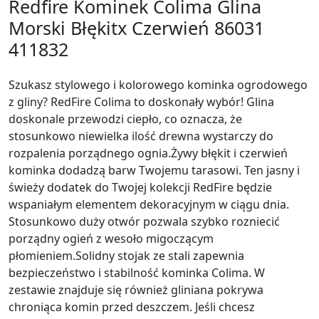
Redfire Kominek Colima Glina
Morski Błękitx Czerwień 86031
411832
Szukasz stylowego i kolorowego kominka ogrodowego
z gliny? RedFire Colima to doskonały wybór! Glina
doskonale przewodzi ciepło, co oznacza, że
stosunkowo niewielka ilość drewna wystarczy do
rozpalenia porządnego ognia.Żywy błękit i czerwień
kominka dodadzą barw Twojemu tarasowi. Ten jasny i
świeży dodatek do Twojej kolekcji RedFire będzie
wspaniałym elementem dekoracyjnym w ciągu dnia.
Stosunkowo duży otwór pozwala szybko rozniecić
porządny ogień z wesoło migoczącym
płomieniem.Solidny stojak ze stali zapewnia
bezpieczeństwo i stabilność kominka Colima. W
zestawie znajduje się również gliniana pokrywa
chroniąca komin przed deszczem. Jeśli chcesz