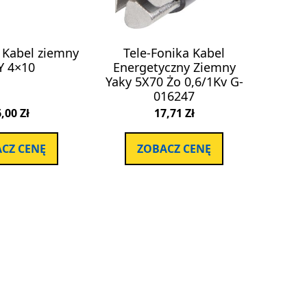
a Kabel ziemny
Tele-Fonika Kabel
Y 4×10
Energetyczny Ziemny
Yaky 5X70 Żo 0,6/1Kv G-
016247
6,00
Zł
17,71
Zł
CZ CENĘ
ZOBACZ CENĘ