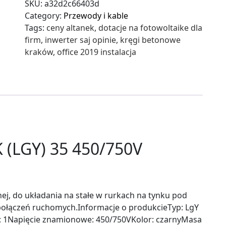
SKU:
a32d2c66403d
Category:
Przewody i kable
Tags:
ceny altanek
,
dotacje na fotowoltaike dla
firm
,
inwerter saj opinie
,
kręgi betonowe
kraków
,
office 2019 instalacja
(LGY) 35 450/750V
ej, do układania na stałe w rurkach na tynku pod
 połączeń ruchomych.Informacje o produkcieTyp: LgY
ył: 1Napięcie znamionowe: 450/750VKolor: czarnyMasa