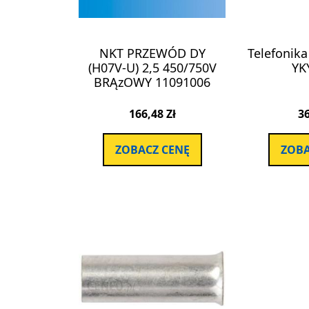
NKT PRZEWÓD DY
Telefonik
(H07V-U) 2,5 450/750V
YK
BRĄzOWY 11091006
166,48
Zł
3
ZOBACZ CENĘ
ZOBA