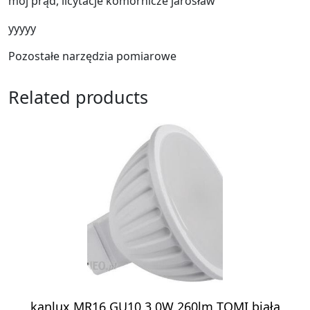
mój prąd, licytacje komornicze jarosław
yyyyy
Pozostałe narzędzia pomiarowe
Related products
kanlux MR16 GU10 3,0W 260lm TOMI biała