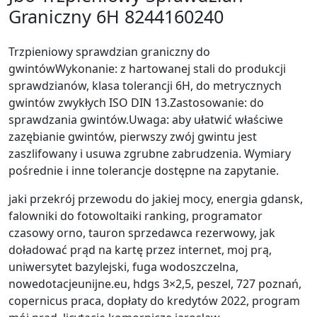
Graniczny 6H 8244160240
Trzpieniowy sprawdzian graniczny do
gwintówWykonanie: z hartowanej stali do produkcji
sprawdzianów, klasa tolerancji 6H, do metrycznych
gwintów zwykłych ISO DIN 13.Zastosowanie: do
sprawdzania gwintów.Uwaga: aby ułatwić właściwe
zazębianie gwintów, pierwszy zwój gwintu jest
zaszlifowany i usuwa zgrubne zabrudzenia. Wymiary
pośrednie i inne tolerancje dostępne na zapytanie.
jaki przekrój przewodu do jakiej mocy, energia gdansk,
falowniki do fotowoltaiki ranking, programator
czasowy orno, tauron sprzedawca rezerwowy, jak
doładować prąd na kartę przez internet, moj prą,
uniwersytet bazylejski, fuga wodoszczelna,
nowedotacjeunijne.eu, hdgs 3×2,5, peszel, 727 poznań,
copernicus praca, dopłaty do kredytów 2022, program