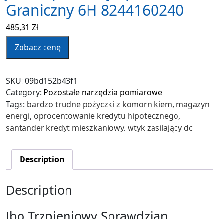
Graniczny 6H 8244160240
485,31
Zł
Zobacz cenę
SKU:
09bd152b43f1
Category:
Pozostałe narzędzia pomiarowe
Tags:
bardzo trudne pożyczki z komornikiem
,
magazyn
energi
,
oprocentowanie kredytu hipotecznego
,
santander kredyt mieszkaniowy
,
wtyk zasilający dc
Description
Description
Jbo Trzpieniowy Sprawdzian