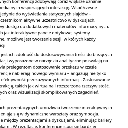
wnych konferencji zdobywają coraz większe uznanie
medialnych wspierających interakcję. Współczesne
ż jedynie do wyświetlania statycznych slajdów –
czestnikom aktywne uczestnictwo w dyskusjach,
wy dostęp do dodatkowych materiałów informacyjnych.
ich jak interaktywne panele dotykowe, systemy
e, możliwe jest tworzenie sesji, w których każdy
cji.
est ich zdolność do dostosowywania treści do bieżących
ntacji wyposażone w narzędzia analityczne pozwalają na
wia prelegentom dostosowanie przekazu w czasie
rencje nabierają nowego wymiaru – angażują nie tylko
a efektywność przekazywanych informacji. Zastosowanie
akcję, takich jak wirtualna i rozszerzona rzeczywistość,
nych oraz wizualizacji skomplikowanych zagadnień,
.
ach prezentacyjnych umożliwia tworzenie interaktywnych
ieniają się w dynamiczne warsztaty oraz sympozja.
e między prezentacjami a dyskusjami, eliminując bariery
mi. W rezultacie, konferencje stają się bardziej