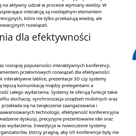
sę na aktywny udział w procesie wymiany wiedzy. W
e wspierające interakcję są niezbędnym elementem
cyjnych, które nie tylko przekazują wiedzę, ale
nnowacyjnych rozwiązań.
ia dla efektywności
z rosnącej popularności interaktywnych konferencji,
ndamentem przełomowych rozwiązań dla efektywności
ak interaktywne tablice, prezentacje 3D czy systemy
ją lepszą komunikację między prelegentami a
ość całego wydarzenia. Systemy te oferują funkcje takie
filu słuchaczy, synchronizacja urządzeń mobilnych oraz
co przekłada się na zwiększenie zaangażowania i
u zaawansowanych technologii, efektywność konferencyjna
adzenie dyskusji, precyzyjne prezentowanie idei oraz
zas wydarzenia. Inwestycja w nowoczesne systemy
ganizatorów, którzy pragną, aby ich konferencje były nie