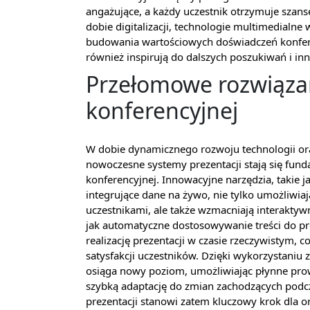
angażujące, a każdy uczestnik otrzymuje szan
dobie digitalizacji, technologie multimedialn
budowania wartościowych doświadczeń konferen
również inspirują do dalszych poszukiwań i i
Przełomowe rozwiązan
konferencyjnej
W dobie dynamicznego rozwoju technologii ora
nowoczesne systemy prezentacji stają się fu
konferencyjnej. Innowacyjne narzędzia, takie j
integrujące dane na żywo, nie tylko umożliwia
uczestnikami, ale także wzmacniają interaktywn
jak automatyczne dostosowywanie treści do pro
realizację prezentacji w czasie rzeczywistym, 
satysfakcji uczestników. Dzięki wykorzystani
osiąga nowy poziom, umożliwiając płynne prow
szybką adaptację do zmian zachodzących podc
prezentacji stanowi zatem kluczowy krok dla or