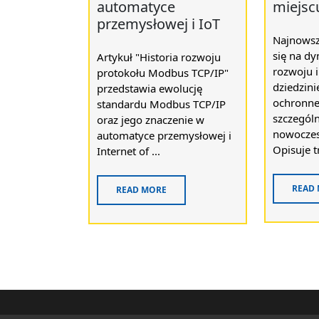
automatyce
miejsc
przemysłowej i IoT
Najnowsz
się na d
Artykuł "Historia rozwoju
rozwoju 
protokołu Modbus TCP/IP"
dziedzini
przedstawia ewolucję
ochronnej
standardu Modbus TCP/IP
szczegól
oraz jego znaczenie w
nowoczes
automatyce przemysłowej i
Opisuje t
Internet of ...
READ
READ MORE