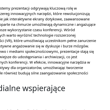
stemy prezentacji odgrywają kluczową rolę w
zereg innowacyjnych narzędzi, które rewolucjonizują
akie jak interaktywne ekrany dotykowe, zaawansowane
oparte na chmurze umożliwiają dynamiczne i angażujące
epsze wykorzystanie czasu konferencji. Wśród
ych warto wyróżnić technologie rozszerzonej
ości (VR), które umożliwiają uczestnikom pełne zanurzenie
aktywne angażowanie się w dyskusje i burze mózgów.
żywo i mediami społecznościowymi, prezentacje stają się
wiejsze do udostępniania i archiwizacji, co jest
h konferencji. W efekcie, innowacyjne narzędzia w
ktywy dla organizatorów, umożliwiając tworzenie
ale również budują silne zaangażowanie społeczności
ialne wspierające