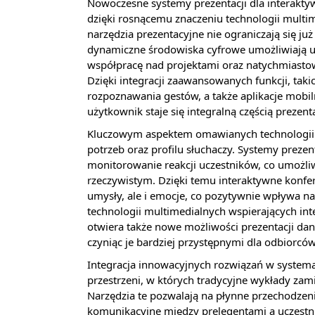
Nowoczesne systemy prezentacji dla interakty
dzięki rosnącemu znaczeniu technologii multi
narzędzia prezentacyjne nie ograniczają się ju
dynamiczne środowiska cyfrowe umożliwiają u
współpracę nad projektami oraz natychmiasto
Dzięki integracji zaawansowanych funkcji, tak
rozpoznawania gestów, a także aplikacje mobiln
użytkownik staje się integralną częścią prezenta
Kluczowym aspektem omawianych technologii j
potrzeb oraz profilu słuchaczy. Systemy preze
monitorowanie reakcji uczestników, co umożli
rzeczywistym. Dzięki temu interaktywne konfe
umysły, ale i emocje, co pozytywnie wpływa n
technologii multimedialnych wspierających inter
otwiera także nowe możliwości prezentacji da
czyniąc je bardziej przystępnymi dla odbiorców
Integracja innowacyjnych rozwiązań w system
przestrzeni, w których tradycyjne wykłady zam
Narzędzia te pozwalają na płynne przechodzeni
komunikacyjne między prelegentami a uczestnika