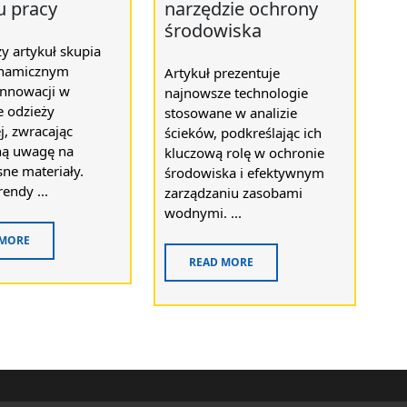
u pracy
narzędzie ochrony
środowiska
y artykuł skupia
ynamicznym
Artykuł prezentuje
innowacji w
najnowsze technologie
e odzieży
stosowane w analizie
, zwracając
ścieków, podkreślając ich
ną uwagę na
kluczową rolę w ochronie
ne materiały.
środowiska i efektywnym
rendy ...
zarządzaniu zasobami
wodnymi. ...
 MORE
READ MORE